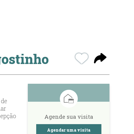
gostinho
 de
dar
ecepção
Agende sua visita
Agendar uma visita