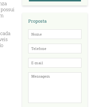
inza
 possui
om
Proposta
Nome
 cada
veis
do
Telefone
E-
mail
Mensagem